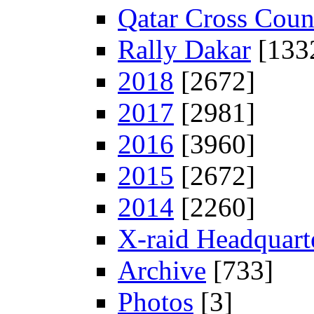
Qatar Cross Coun
Rally Dakar
[133
2018
[2672]
2017
[2981]
2016
[3960]
2015
[2672]
2014
[2260]
X-raid Headquart
Archive
[733]
Photos
[3]