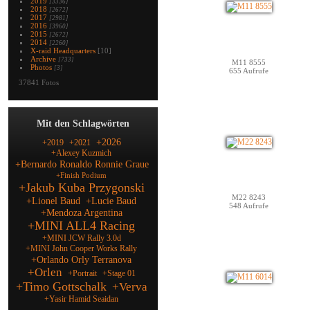
2019
[3336]
2018
[2672]
2017
[2981]
2016
[3960]
2015
[2672]
2014
[2260]
X-raid Headquarters
[10]
Archive
[733]
M11 8555
Photos
[3]
655 Aufrufe
37841 Fotos
Mit den Schlagwörten
+2026
+2019
+2021
+Alexey Kuzmich
+Bernardo Ronaldo Ronnie Graue
+Finish Podium
+Jakub Kuba Przygonski
M22 8243
+Lionel Baud
+Lucie Baud
548 Aufrufe
+Mendoza Argentina
+MINI ALL4 Racing
+MINI JCW Rally 3.0d
+MINI John Cooper Works Rally
+Orlando Orly Terranova
+Orlen
+Portrait
+Stage 01
+Timo Gottschalk
+Verva
+Yasir Hamid Seaidan