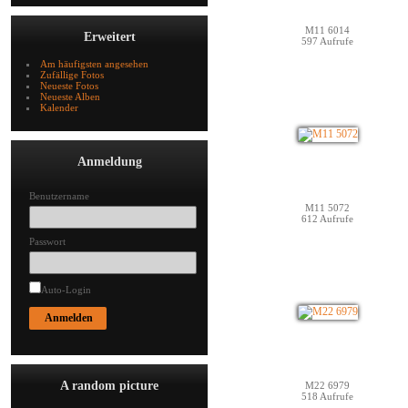
M11 6014
Erweitert
597 Aufrufe
Am häufigsten angesehen
Zufällige Fotos
Neueste Fotos
Neueste Alben
Kalender
Anmeldung
Benutzername
M11 5072
612 Aufrufe
Passwort
Auto-Login
A random picture
M22 6979
518 Aufrufe