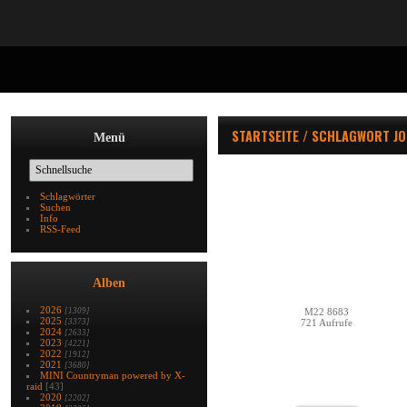
STARTSEITE
/
SCHLAGWORT
J
Menü
Schlagwörter
Suchen
Info
RSS-Feed
Alben
2026
[1309]
M22 8683
2025
[3373]
721 Aufrufe
2024
[2633]
2023
[4221]
2022
[1912]
2021
[3680]
MINI Countryman powered by X-
raid
[43]
2020
[2202]