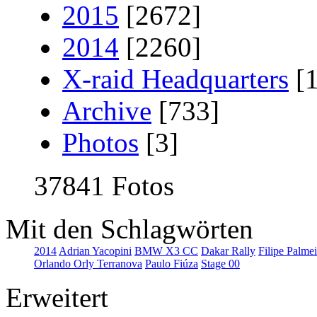
2015
[2672]
2014
[2260]
X-raid Headquarters
[
Archive
[733]
Photos
[3]
37841 Fotos
Mit den Schlagwörten
2014
Adrian Yacopini
BMW X3 CC
Dakar Rally
Filipe Palme
Orlando Orly Terranova
Paulo Fiúza
Stage 00
Erweitert