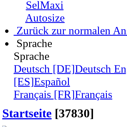
SelMaxi
Autosize
Zurück zur normalen An
Sprache
Sprache
Deutsch [DE]
Deutsch
En
[ES]
Español
Français [FR]
Français
Startseite
[37830]