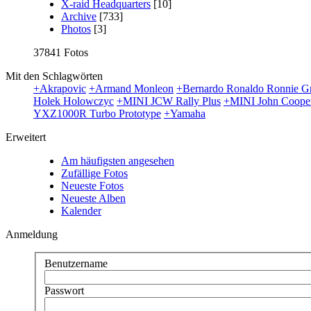
X-raid Headquarters
[10]
Archive
[733]
Photos
[3]
37841 Fotos
Mit den Schlagwörten
+Akrapovic
+Armand Monleon
+Bernardo Ronaldo Ronnie G
Holek Holowczyc
+MINI JCW Rally Plus
+MINI John Coope
YXZ1000R Turbo Prototype
+Yamaha
Erweitert
Am häufigsten angesehen
Zufällige Fotos
Neueste Fotos
Neueste Alben
Kalender
Anmeldung
Benutzername
Passwort