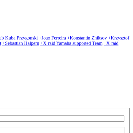
ub Kuba Przygonski
+Joao Ferreira
+Konstantin Zhiltsov
+Krzysztof
t
+Sebastian Halpern
+X-raid Yamaha supported Team
+X-raid