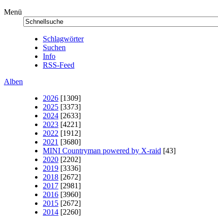
Menü
Schlagwörter
Suchen
Info
RSS-Feed
Alben
2026
[1309]
2025
[3373]
2024
[2633]
2023
[4221]
2022
[1912]
2021
[3680]
MINI Countryman powered by X-raid
[43]
2020
[2202]
2019
[3336]
2018
[2672]
2017
[2981]
2016
[3960]
2015
[2672]
2014
[2260]