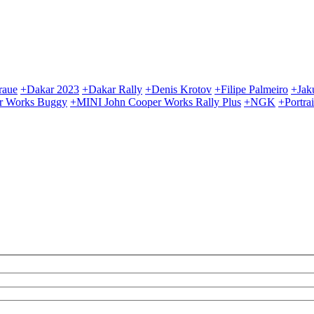
raue
+Dakar 2023
+Dakar Rally
+Denis Krotov
+Filipe Palmeiro
+Jak
r Works Buggy
+MINI John Cooper Works Rally Plus
+NGK
+Portrai