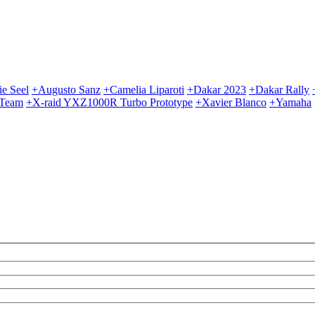
e Seel
+Augusto Sanz
+Camelia Liparoti
+Dakar 2023
+Dakar Rally
 Team
+X-raid YXZ1000R Turbo Prototype
+Xavier Blanco
+Yamaha