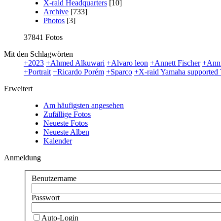
X-raid Headquarters
[10]
Archive
[733]
Photos
[3]
37841 Fotos
Mit den Schlagwörten
+2023
+Ahmed Alkuwari
+Alvaro leon
+Annett Fischer
+Anni
+Portrait
+Ricardo Porém
+Sparco
+X-raid Yamaha supported
Erweitert
Am häufigsten angesehen
Zufällige Fotos
Neueste Fotos
Neueste Alben
Kalender
Anmeldung
Benutzername
Passwort
Auto-Login