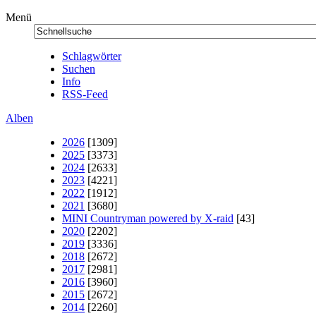
Menü
Schlagwörter
Suchen
Info
RSS-Feed
Alben
2026
[1309]
2025
[3373]
2024
[2633]
2023
[4221]
2022
[1912]
2021
[3680]
MINI Countryman powered by X-raid
[43]
2020
[2202]
2019
[3336]
2018
[2672]
2017
[2981]
2016
[3960]
2015
[2672]
2014
[2260]