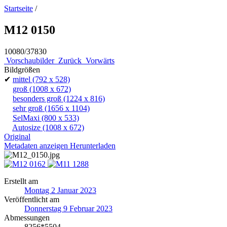
Startseite
/
M12 0150
10080/37830
Vorschaubilder
Zurück
Vorwärts
Bildgrößen
✔
mittel
(792 x 528)
groß
(1008 x 672)
besonders groß
(1224 x 816)
sehr groß
(1656 x 1104)
SelMaxi
(800 x 533)
Autosize
(1008 x 672)
Original
Metadaten anzeigen
Herunterladen
Erstellt am
Montag 2 Januar 2023
Veröffentlicht am
Donnerstag 9 Februar 2023
Abmessungen
8256*5504