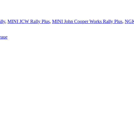
lly
,
MINI JCW Rally Plus
,
MINI John Cooper Works Rally Plus
,
NG
raue