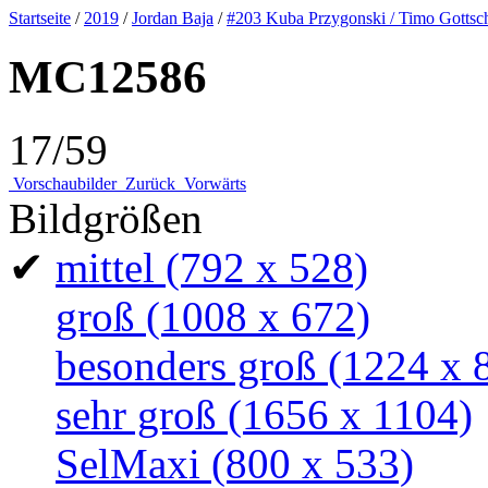
Startseite
/
2019
/
Jordan Baja
/
#203 Kuba Przygonski / Timo Gottsc
MC12586
17/59
Vorschaubilder
Zurück
Vorwärts
Bildgrößen
✔
mittel
(792 x 528)
groß
(1008 x 672)
besonders groß
(1224 x 
sehr groß
(1656 x 1104)
SelMaxi
(800 x 533)