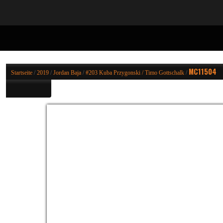
MC11504
Startseite
/
2019
/
Jordan Baja
/
#203 Kuba Przygonski / Timo Gottschalk
/