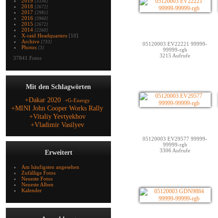
2019
[3336]
2018
[2672]
2017
[2981]
2016
[3960]
2015
[2672]
2014
[2260]
X-raid Headquarters
[10]
Archive
[733]
05120003 EV22221 99999-
Photos
[3]
99999-rgb
3215 Aufrufe
37841 Fotos
Mit den Schlagwörten
+Dakar 2020
+G-Energy
+MINI John Cooper Works Rally
+Vitaliy Yevtyekhov
+Vladimir Vasilyev
05120003 EV29577 99999-
99999-rgb
3306 Aufrufe
Erweitert
Am häufigsten angesehen
Zufällige Fotos
Neueste Fotos
Neueste Alben
Kalender