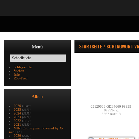
STARTSEITE
/
SCHLAGWORT
V
Menü
Schlagwörter
Suchen
Info
RSS-Feed
Alben
2026
[1309]
05120003 GDE4660 99999-
2025
[3373]
99999-rgb
2024
[2633]
3662 Aufrufe
2023
[4221]
2022
[1912]
2021
[3680]
MINI Countryman powered by X-
raid
[43]
2020
[2202]