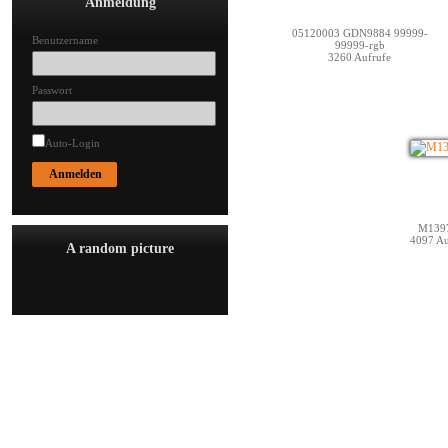
Anmeldung
05120003 GDN9884 99999-
Benutzername
99999-rgb
3260 Aufrufe
Passwort
Auto-Login
M139
4097 Au
A random picture