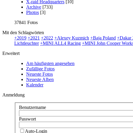
X-raid Headquarters
[10]
Archive
[733]
Photos
[3]
37841 Fotos
Mit den Schlagwörten
+2019
+2021
+2022
+Alexey Kuzmich
+Baja Poland
+Dakar 
Lichtleuchter
+MINI ALL4 Racing
+MINI John Cooper Works
Erweitert
Am häufigsten angesehen
Zufällige Fotos
Neueste Fotos
Neueste Alben
Kalender
Anmeldung
Benutzername
Passwort
Auto-Login