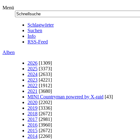
Menü
Schlagwörter
Suchen
Info
RSS-Feed
Alben
2026
[1309]
2025
[3373]
2024
[2633]
2023
[4221]
2022
[1912]
2021
[3680]
MINI Countryman powered by X-raid
[43]
2020
[2202]
2019
[3336]
2018
[2672]
2017
[2981]
2016
[3960]
2015
[2672]
2014
[2260]