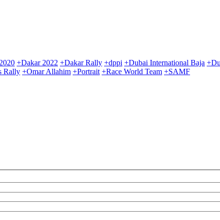
2020
+Dakar 2022
+Dakar Rally
+dppi
+Dubai International Baja
+Du
 Rally
+Omar Allahim
+Portrait
+Race World Team
+SAMF