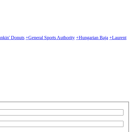
nkin' Donuts
+General Sports Authority
+Hungarian Baja
+Laurent