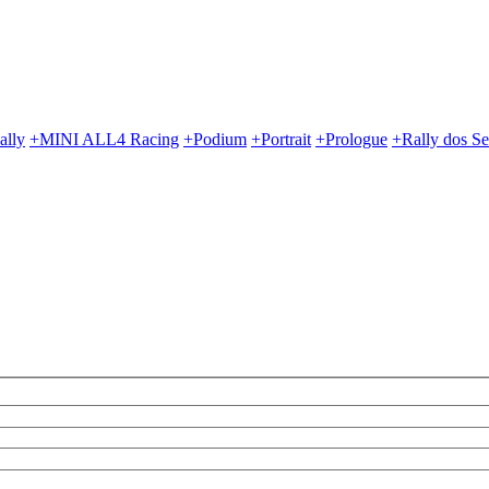
ally
+MINI ALL4 Racing
+Podium
+Portrait
+Prologue
+Rally dos Se