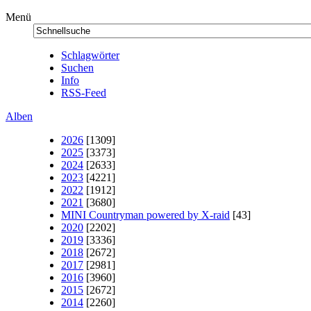
Menü
Schlagwörter
Suchen
Info
RSS-Feed
Alben
2026
[1309]
2025
[3373]
2024
[2633]
2023
[4221]
2022
[1912]
2021
[3680]
MINI Countryman powered by X-raid
[43]
2020
[2202]
2019
[3336]
2018
[2672]
2017
[2981]
2016
[3960]
2015
[2672]
2014
[2260]