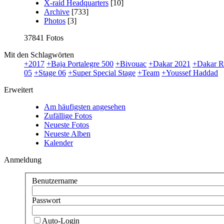
X-raid Headquarters
[10]
Archive
[733]
Photos
[3]
37841 Fotos
Mit den Schlagwörten
+2017
+Baja Portalegre 500
+Bivouac
+Dakar 2021
+Dakar R
05
+Stage 06
+Super Special Stage
+Team
+Youssef Haddad
Erweitert
Am häufigsten angesehen
Zufällige Fotos
Neueste Fotos
Neueste Alben
Kalender
Anmeldung
Benutzername
Passwort
Auto-Login