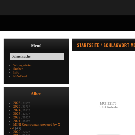
STARTSEITE
/
SCHLAGWORT
M
Menü
Schlagwörter
Suchen
Info
RSS-Feed
Alben
2026
[1309]
MCH12170
2025
[3373]
3503 Aufrufe
2024
[2633]
2023
[4221]
2022
[1912]
2021
[3680]
MINI Countryman powered by X-
raid
[43]
2020
[2202]