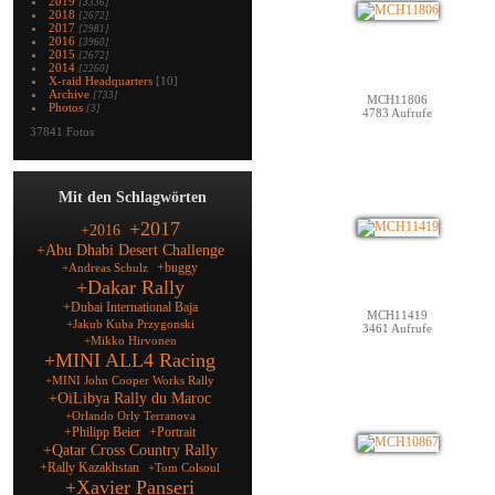
2019
[3336]
2018
[2672]
2017
[2981]
2016
[3960]
2015
[2672]
2014
[2260]
X-raid Headquarters
[10]
Archive
[733]
MCH11806
Photos
[3]
4783 Aufrufe
37841 Fotos
Mit den Schlagwörten
+2017
+2016
+Abu Dhabi Desert Challenge
+buggy
+Andreas Schulz
+Dakar Rally
+Dubai International Baja
MCH11419
+Jakub Kuba Przygonski
3461 Aufrufe
+Mikko Hirvonen
+MINI ALL4 Racing
+MINI John Cooper Works Rally
+OiLibya Rally du Maroc
+Orlando Orly Terranova
+Philipp Beier
+Portrait
+Qatar Cross Country Rally
+Rally Kazakhstan
+Tom Colsoul
+Xavier Panseri