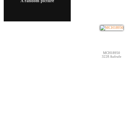
A random picture
MCH18950
3228 Aufrufe