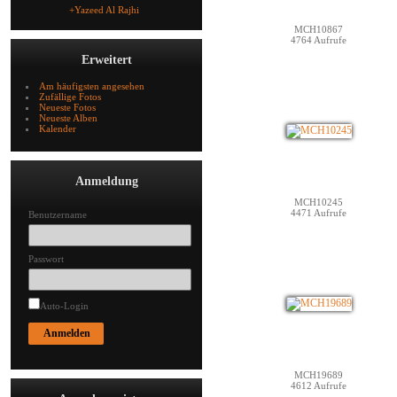
+Yazeed Al Rajhi
MCH10867
4764 Aufrufe
Erweitert
Am häufigsten angesehen
Zufällige Fotos
Neueste Fotos
Neueste Alben
Kalender
Anmeldung
MCH10245
4471 Aufrufe
Benutzername
Passwort
Auto-Login
MCH19689
4612 Aufrufe