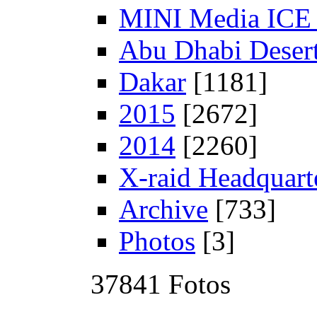
MINI Media ICE 
Abu Dhabi Desert
Dakar
[1181]
2015
[2672]
2014
[2260]
X-raid Headquart
Archive
[733]
Photos
[3]
37841 Fotos