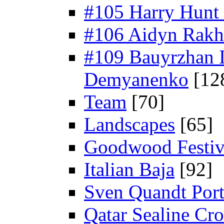
#105 Harry Hunt 
#106 Aidyn Rakh
#109 Bauyrzhan I
Demyanenko
[12
Team
[70]
Landscapes
[65]
Goodwood Festiv
Italian Baja
[92]
Sven Quandt Port
Qatar Sealine Cr