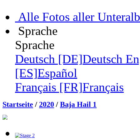
Alle Fotos aller Unteral
Sprache
Sprache
Deutsch [DE]
Deutsch
En
[ES]
Español
Français [FR]
Français
Startseite
/
2020
/
Baja Hail 1