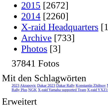
2015
[2672]
2014
[2260]
X-raid Headquarters
[
Archive
[733]
Photos
[3]
37841 Fotos
Mit den Schlagwörten
2023
Akrapovic
Dakar 2023
Dakar Rally
Konstantin Zhiltsov
Rally Plus
NGK
X-raid Yamaha supported Team
X-raid YXZ1
Erweitert