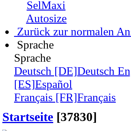
SelMaxi
Autosize
Zurück zur normalen An
Sprache
Sprache
Deutsch [DE]
Deutsch
En
[ES]
Español
Français [FR]
Français
Startseite
[37830]