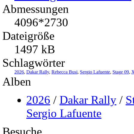
Abmessungen
4096*2730
Dateigröße
1497 kB
Schlagwörter
2026
,
Dakar Rally
,
Rebecca Busi
,
Sergio Lafuente
,
Stage 09
,
X
Alben
2026
/
Dakar Rally
/
S
Sergio Lafuente
Besuche