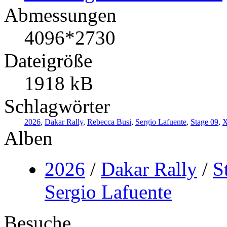
Abmessungen
4096*2730
Dateigröße
1918 kB
Schlagwörter
2026
,
Dakar Rally
,
Rebecca Busi
,
Sergio Lafuente
,
Stage 09
,
X
Alben
2026
/
Dakar Rally
/
S
Sergio Lafuente
Besuche