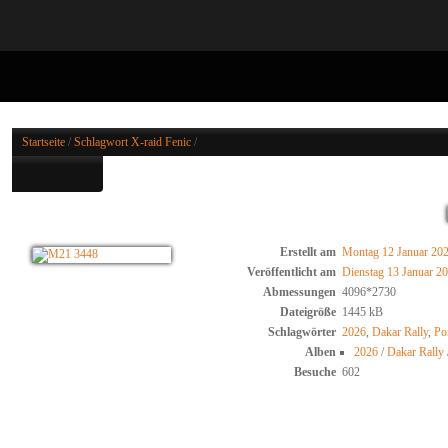
M21 3422
Startseite
/
Schlagwort
X-raid Fenic
/
Erstellt am
Montag 12 Januar 20
Veröffentlicht am
Dienstag 13 Januar 2
Abmessungen
4096*2730
Dateigröße
1445 kB
Schlagwörter
2026
,
Dakar Rally
,
Por
Alben
2026
/
Dakar Rally
Besuche
602