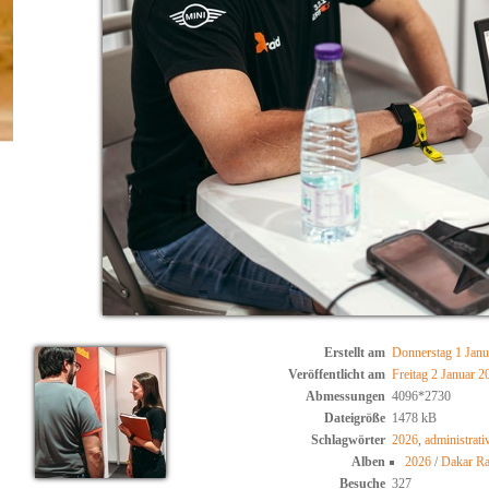
Erstellt am
Donnerstag 1 Janu
Veröffentlicht am
Freitag 2 Januar 2
Abmessungen
4096*2730
Dateigröße
1478 kB
Schlagwörter
2026
,
administrati
Alben
2026
/
Dakar Ra
Besuche
327