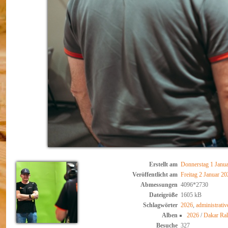
Erstellt am
Donnerstag 1 Janu
Veröffentlicht am
Freitag 2 Januar 2
Abmessungen
4096*2730
Dateigröße
1605 kB
Schlagwörter
2026
,
administrativ
Alben
2026
/
Dakar Ral
Besuche
327