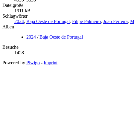
Dateigröße
1911 kB
Schlagwörter
2024
,
Baja Oeste de Portugal
,
Filipe Palmeiro
,
Joao Ferreira
,
M
Alben
2024
/
Baja Oeste de Portugal
Besuche
1458
Powered by
Piwigo
-
Imprint