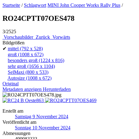
Startseite
/
Schlagwort
MINI John Cooper Works Rally Plus
/
RO24CPTT07OES478
3/2525
Vorschaubilder
Zurück
Vorwärts
Bildgrößen
✔
mittel
(792 x 528)
groß
(1008 x 672)
besonders groß
(1224 x 816)
sehr groß
(1656 x 1104)
SelMaxi
(800 x 533)
Autosize
(1008 x 672)
Original
Metadaten anzeigen
Herunterladen
Erstellt am
Samstag 9 November 2024
Veröffentlicht am
Sonntag 10 November 2024
Abmessungen
4999*3333