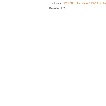
Alben
2024
/
Baja Portalegre
/
#200 Joao Fer
Besuche
1422