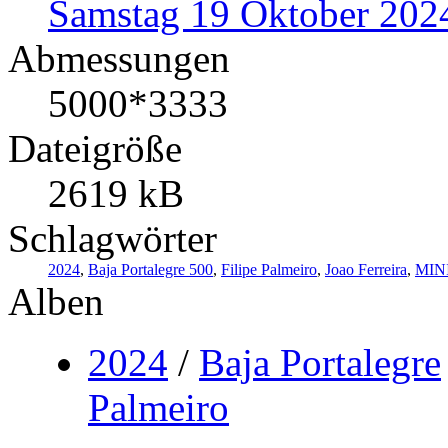
Samstag 19 Oktober 202
Abmessungen
5000*3333
Dateigröße
2619 kB
Schlagwörter
2024
,
Baja Portalegre 500
,
Filipe Palmeiro
,
Joao Ferreira
,
MINI
Alben
2024
/
Baja Portalegre
Palmeiro