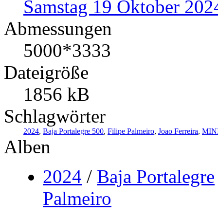
Samstag 19 Oktober 202
Abmessungen
5000*3333
Dateigröße
1856 kB
Schlagwörter
2024
,
Baja Portalegre 500
,
Filipe Palmeiro
,
Joao Ferreira
,
MINI
Alben
2024
/
Baja Portalegre
Palmeiro