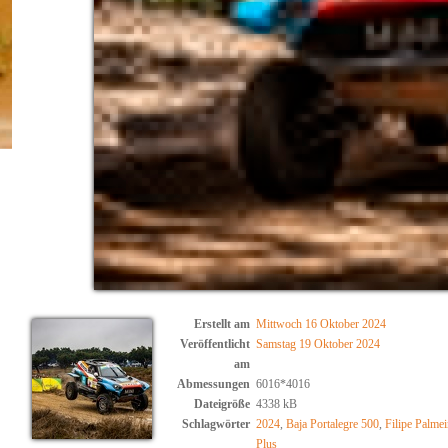
Erstellt am
Mittwoch 16 Oktober 2024
Veröffentlicht
Samstag 19 Oktober 2024
am
Abmessungen
6016*4016
Dateigröße
4338 kB
Schlagwörter
2024
,
Baja Portalegre 500
,
Filipe Palmei
Plus