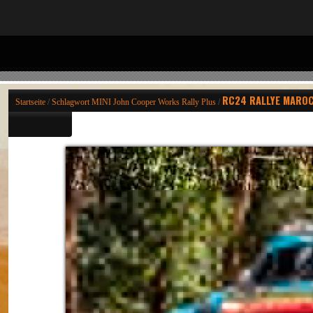
RC24 RALLYE MARO
Startseite
/
Schlagwort
MINI John Cooper Works Rally Plus
/