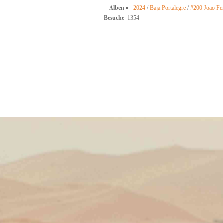
Alben
2024
/
Baja Portalegre
/
#200 Joao Fer
Besuche
1354