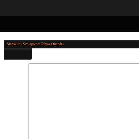
M12 3474
Startseite
/
Schlagwort
Tobias Quandt
/