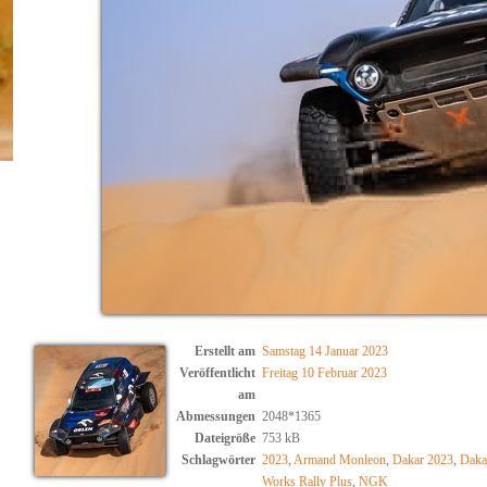
Erstellt am
Samstag 14 Januar 2023
Veröffentlicht
Freitag 10 Februar 2023
am
Abmessungen
2048*1365
Dateigröße
753 kB
Schlagwörter
2023
,
Armand Monleon
,
Dakar 2023
,
Daka
Works Rally Plus
,
NGK