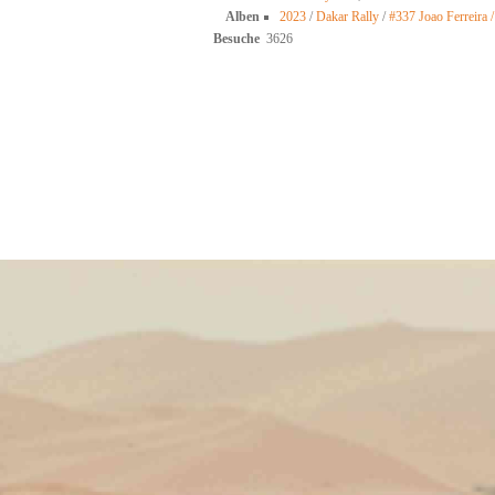
Alben
2023
/
Dakar Rally
/
#337 Joao Ferreira /
Besuche
3626