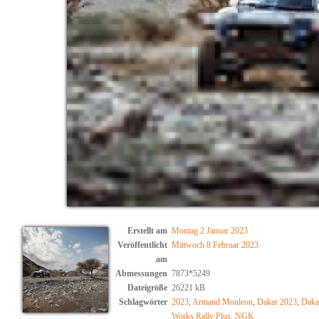
Erstellt am
Montag 2 Januar 2023
Veröffentlicht
Mittwoch 8 Februar 2023
am
Abmessungen
7873*5249
Dateigröße
26221 kB
Schlagwörter
2023
,
Armand Monleon
,
Dakar 2023
,
Daka
Works Rally Plus
,
NGK