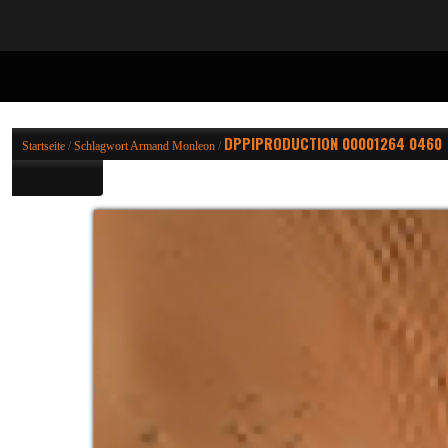
DPPIPRODUCTION 00001264 0460
Startseite
/
Schlagwort
Armand Monleon
/