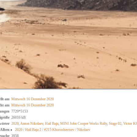
llt am
Mittwoch 16 Dezember 2020
cht am
Mittwoch 16 Dezember 2020
ungen
7729*5153
igröße
26016 kB
wörter
2020
,
Anton Nikolaev
,
Hail Baja
,
MINI John Cooper Works Rally
,
Stage 02
,
Victor K
Alben
2020
/
Hail Baja 2
/
#215 Khoroshavtsev / Nikolaev
esuche
3958