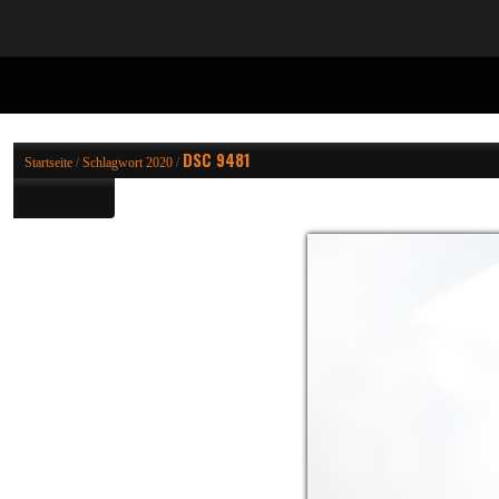
DSC 9481
Startseite
/
Schlagwort
2020
/