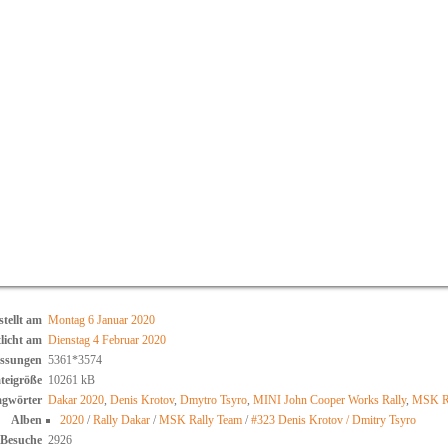
stellt am
Montag 6 Januar 2020
tlicht am
Dienstag 4 Februar 2020
ssungen
5361*3574
teigröße
10261 kB
agwörter
Dakar 2020
,
Denis Krotov
,
Dmytro Tsyro
,
MINI John Cooper Works Rally
,
MSK Ra
Alben
2020
/
Rally Dakar
/
MSK Rally Team
/
#323 Denis Krotov / Dmitry Tsyro
Besuche
2926