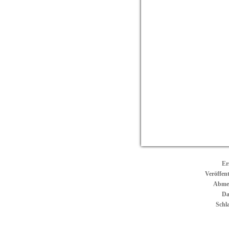
Er
Veröffen
Abme
Da
Schl