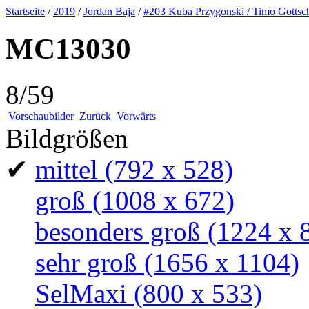
Startseite
/
2019
/
Jordan Baja
/
#203 Kuba Przygonski / Timo Gottsc
MC13030
8/59
Vorschaubilder
Zurück
Vorwärts
Bildgrößen
✔
mittel
(792 x 528)
groß
(1008 x 672)
besonders groß
(1224 x 
sehr groß
(1656 x 1104)
SelMaxi
(800 x 533)