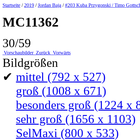
Startseite
/
2019
/
Jordan Baja
/
#203 Kuba Przygonski / Timo Gottsc
MC11362
30/59
Vorschaubilder
Zurück
Vorwärts
Bildgrößen
✔
mittel
(792 x 527)
groß
(1008 x 671)
besonders groß
(1224 x 
sehr groß
(1656 x 1103)
SelMaxi
(800 x 533)