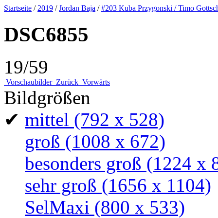
Startseite
/
2019
/
Jordan Baja
/
#203 Kuba Przygonski / Timo Gottsc
DSC6855
19/59
Vorschaubilder
Zurück
Vorwärts
Bildgrößen
✔
mittel
(792 x 528)
groß
(1008 x 672)
besonders groß
(1224 x 
sehr groß
(1656 x 1104)
SelMaxi
(800 x 533)