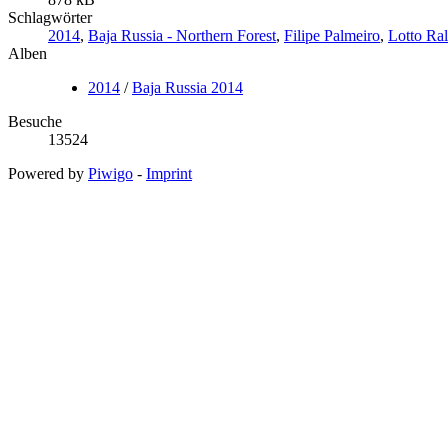
Schlagwörter
2014
,
Baja Russia - Northern Forest
,
Filipe Palmeiro
,
Lotto Ra
Alben
2014
/
Baja Russia 2014
Besuche
13524
Powered by
Piwigo
-
Imprint