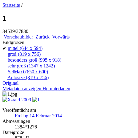
Startseite
/
1
34539/37830
Vorschaubilder
Zurück
Vorwärts
Bildgrößen
✔
mittel
(644 x 594)
groß
(819 x 756)
besonders groß
(995 x 918)
sehr groß
(1347 x 1242)
SelMaxi
(650 x 600)
Autosize
(819 x 756)
Original
Metadaten anzeigen
Herunterladen
Veröffentlicht am
Freitag 14 Februar 2014
Abmessungen
1384*1276
Dateigröße
878 kB