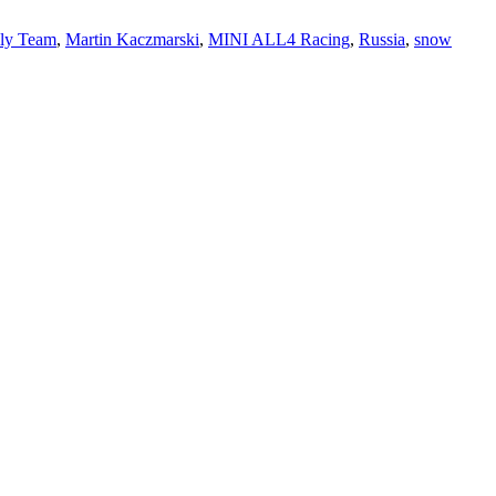
lly Team
,
Martin Kaczmarski
,
MINI ALL4 Racing
,
Russia
,
snow