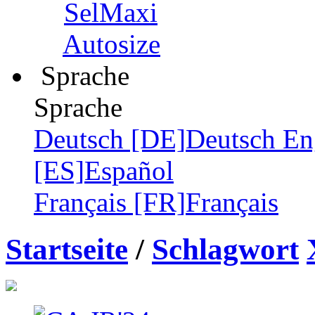
SelMaxi
Autosize
Sprache
Sprache
Deutsch [DE]
Deutsch
En
[ES]
Español
Français [FR]
Français
Startseite
/
Schlagwort