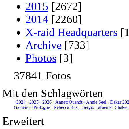
2015
[2672]
2014
[2260]
X-raid Headquarters
[
Archive
[733]
Photos
[3]
37841 Fotos
Mit den Schlagwörten
+2024
+2025
+2026
+Annett Quandt
+Annie Seel
+Dakar 20
Gameiro
+Prologue
+Rebecca Busi
+Sergio Lafuente
+Shake
Erweitert