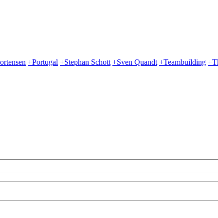
ortensen
+Portugal
+Stephan Schott
+Sven Quandt
+Teambuilding
+T