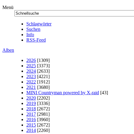
Menü
Schlagwörter
Suchen
Info
RSS-Feed
Alben
2026
[1309]
2025
[3373]
2024
[2633]
2023
[4221]
2022
[1912]
2021
[3680]
MINI Countryman powered by X-raid
[43]
2020
[2202]
2019
[3336]
2018
[2672]
2017
[2981]
2016
[3960]
2015
[2672]
2014
[2260]