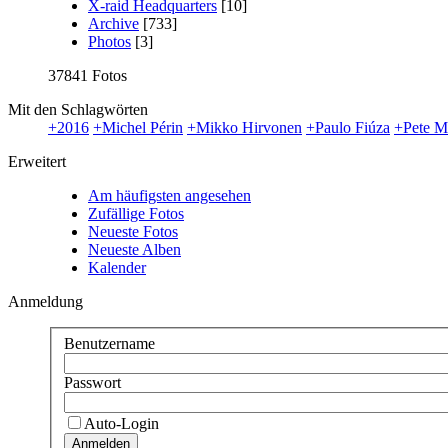
X-raid Headquarters
[10]
Archive
[733]
Photos
[3]
37841 Fotos
Mit den Schlagwörten
+2016
+Michel Périn
+Mikko Hirvonen
+Paulo Fiúza
+Pete M
Erweitert
Am häufigsten angesehen
Zufällige Fotos
Neueste Fotos
Neueste Alben
Kalender
Anmeldung
Benutzername
Passwort
Auto-Login