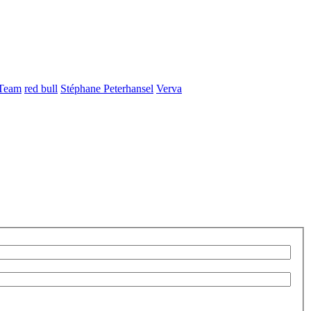
 Team
red bull
Stéphane Peterhansel
Verva