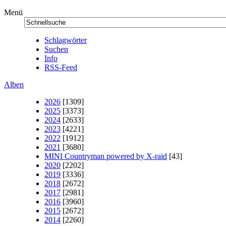
Menü
Schlagwörter
Suchen
Info
RSS-Feed
Alben
2026
[1309]
2025
[3373]
2024
[2633]
2023
[4221]
2022
[1912]
2021
[3680]
MINI Countryman powered by X-raid
[43]
2020
[2202]
2019
[3336]
2018
[2672]
2017
[2981]
2016
[3960]
2015
[2672]
2014
[2260]