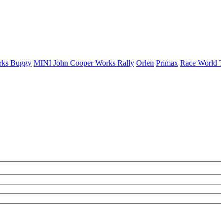
rks Buggy
MINI John Cooper Works Rally
Orlen
Primax
Race World