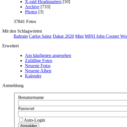
X-raid Headquarters
[10]
Archive
[733]
Photos
[3]
37841 Fotos
Mit den Schlagwörten
Bahrain
Carlos Sainz
Dakar 2020
Mini
MINI John Cooper Wo
Erweitert
Am häufigsten angesehen
Zufällige Fotos
Neueste Fotos
Neueste Alben
Kalender
Anmeldung
Benutzername
Passwort
Auto-Login